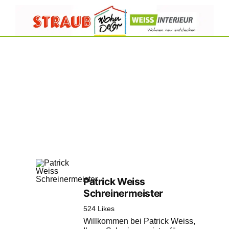
Wohndecor Straub – Weiss Interieur & Maler Straub | Bodenbeläge | Farben
| Tapeten | Sonnenschutz | Malerarbeiten | Bodenverlegung | Gottlieb-Daimler-
Str. 11 | 89150 Laichingen
+49 (0)7333-805310
kontakt@wohndecor-straub.de
Menü
Patrick Weiss
Schreinermeister
524 Likes
Willkommen bei Patrick Weiss,